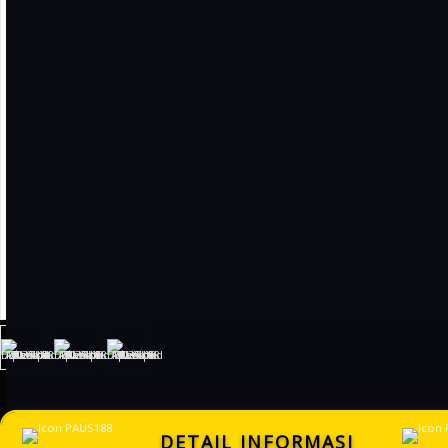
DETAIL INFORMASI