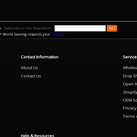
»
Subscribe to Our Newsletter:
* World Gaming respects your
Privacy
Contact Information
Service
About Us
Wholes
Contact Us
Drop S
Open A
Shopif
OEM So
Privacy
Terms 
Help & Resources