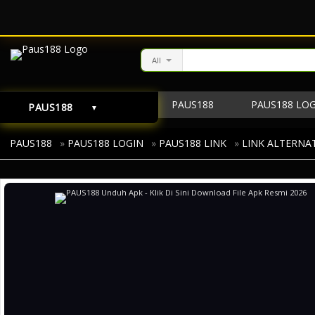
All
PAUS188
PAUS188 LO
PAUS188
ALTERNATIF PAUS188
PAUS188
»
PAUS188 LOGIN
»
PAUS188 LINK
»
LINK ALTERNA